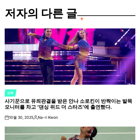
저자의 다른 글
오락
POSTED
사기꾼으로 유죄판결을 받은 안나 소로킨이 반짝이는 발목
IN
모니터를 차고 ‘댄싱 위드 더 스타즈’에 출연했다.
10월 30, 2025
Na-ri Kwon
on
Posted
by