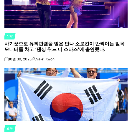
오락
POSTED
사기꾼으로 유죄판결을 받은 안나 소로킨이 반짝이는 발목
IN
모니터를 차고 ‘댄싱 위드 더 스타즈’에 출연했다.
10월 30, 2025
Na-ri Kwon
on
Posted
by
오락
POSTED