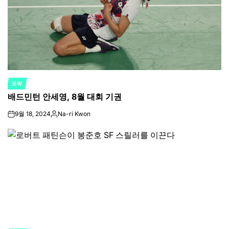
오락
POSTED
배드민턴 안세영, 8월 대회 기권
IN
9월 18, 2024
Na-ri Kwon
on
Posted
by