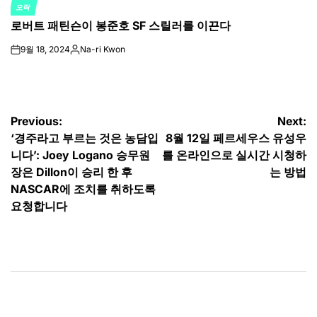
오락
POSTED
로버트 패틴슨이 봉준호 SF 스릴러를 이끈다
IN
9월 18, 2024
Na-ri Kwon
on
Posted
by
글
Previous:
Next:
‘경주라고 부르는 것은 농담입
8월 12일 페르세우스 유성우
탐
니다’: Joey Logano 승무원
를 온라인으로 실시간 시청하
색
장은 Dillon이 승리 한 후
는 방법
NASCAR에 조치를 취하도록
요청합니다