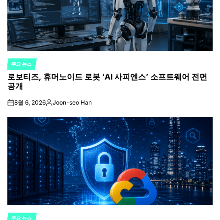
주요 뉴스
POSTED
로보티즈, 휴머노이드 로봇 ‘AI 사피엔스’ 소프트웨어 전면
IN
공개
8월 6, 2026
Joon-seo Han
on
Posted
by
주요 뉴스