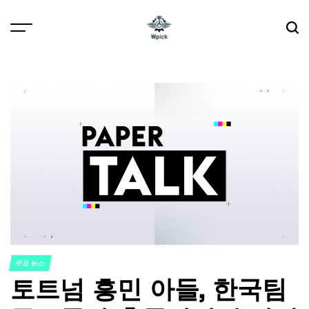
Skip
to
content
Wpick
주요 뉴스
POSTED
토트넘 흥민 아들, 한국팀
IN