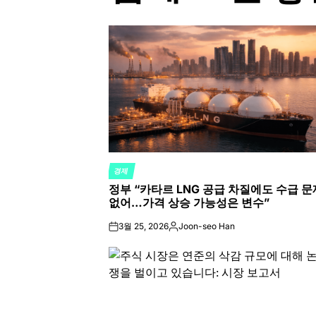
경제
POSTED
정부 “카타르 LNG 공급 차질에도 수급 문
IN
없어…가격 상승 가능성은 변수”
3월 25, 2026
Joon-seo Han
on
Posted
by