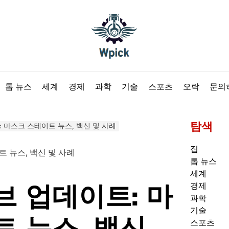
Wpick
톱 뉴스
세계
경제
과학
기술
스포츠
오락
문의
탐색
 마스크 스테이트 뉴스, 백신 및 사례
집
톱 뉴스
세계
브 업데이트: 마
경제
과학
기술
 뉴스, 백신
스포츠