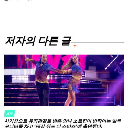
on
Posted
by
저자의 다른 글
오락
POSTED
사기꾼으로 유죄판결을 받은 안나 소로킨이 반짝이는 발목
IN
모니터를 차고 ‘댄싱 위드 더 스타즈’에 출연했다.