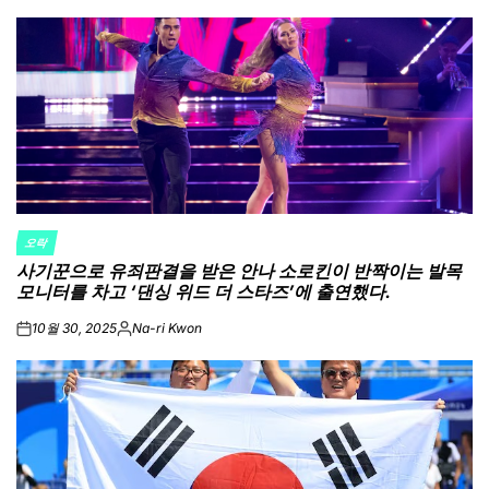
오락
POSTED
사기꾼으로 유죄판결을 받은 안나 소로킨이 반짝이는 발목
IN
모니터를 차고 ‘댄싱 위드 더 스타즈’에 출연했다.
10월 30, 2025
Na-ri Kwon
on
Posted
by