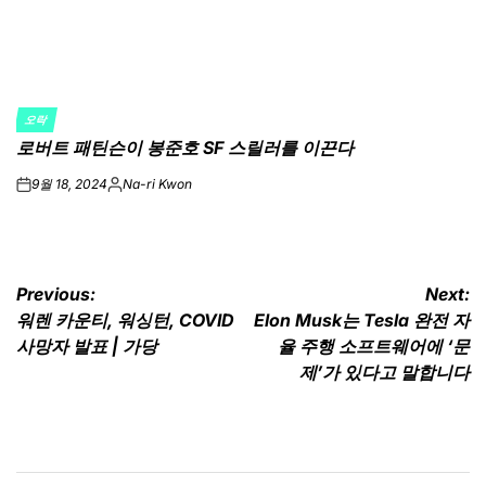
오락
POSTED
로버트 패틴슨이 봉준호 SF 스릴러를 이끈다
IN
9월 18, 2024
Na-ri Kwon
on
Posted
by
글
Previous:
Next:
워렌 카운티, 워싱턴, COVID
Elon Musk는 Tesla 완전 자
탐
사망자 발표 | 가당
율 주행 소프트웨어에 ‘문
색
제’가 있다고 말합니다