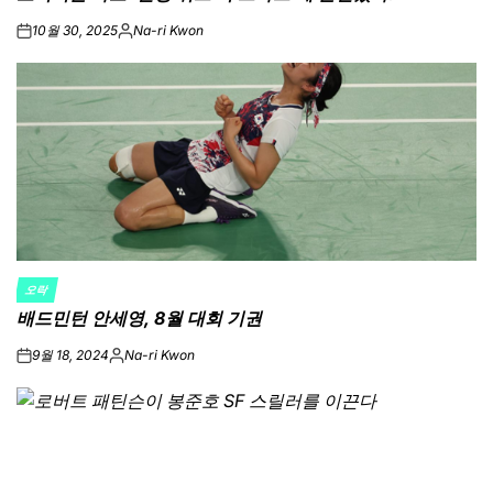
10월 30, 2025
Na-ri Kwon
on
Posted
by
오락
POSTED
배드민턴 안세영, 8월 대회 기권
IN
9월 18, 2024
Na-ri Kwon
on
Posted
by