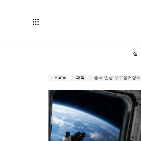
Skip
to
content
집
Home
과학
중국 톈궁 우주정거장서 