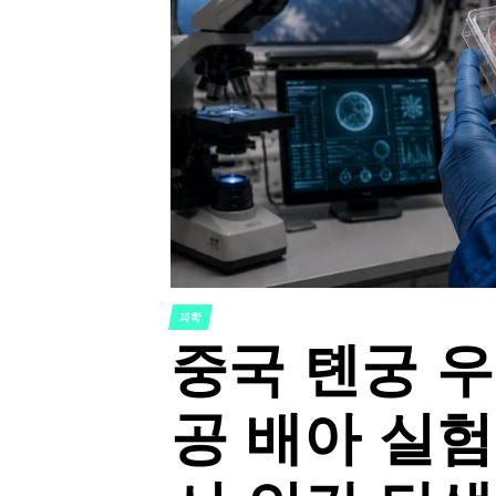
과학
POSTED
중국 톈궁 
IN
공 배아 실험