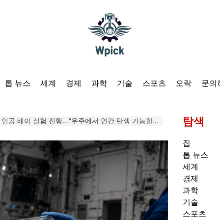
Wpick
톱 뉴스
세계
경제
과학
기술
스포츠
오락
문의
탐색
인공 배아 실험 진행…“우주에서 인간 탄생 가능할까”
집
톱 뉴스
세계
경제
과학
기술
스포츠