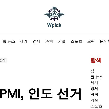
Wpick
톱 뉴스
세계
경제
과학
기술
스포츠
오락
문의
탐색
 선거
집
톱 뉴스
세계
PMI, 인도 선거
경제
과학
기술
스포츠