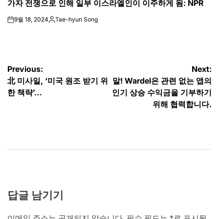
가자 전쟁으로 인해 일부 이스라엘인이 이주하게 됨: NPR
IN
9월 18, 2024
Tae-hyun Song
on
Posted
by
글
Previous:
Next:
北 미사일, ‘미국 원조 받기 위
말! Wardel은 관련 없는 앱의
탐
한 책략’…
인기 상승 수익금을 기부하기
색
위해 협력합니다.
답글 남기기
이메일 주소는 공개되지 않습니다.
필수 필드는
*
로 표시됩