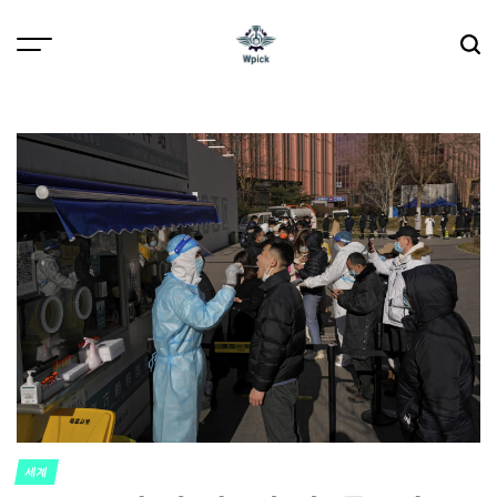
Skip
to
content
Wpick
세계
POSTED