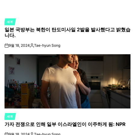
세계
POSTED
일본 국방부는 북한이 탄도미사일 2발을 발사했다고 밝혔습
IN
니다.
9월 18, 2024
Tae-hyun Song
on
Posted
by
세계
POSTED
가자 전쟁으로 인해 일부 이스라엘인이 이주하게 됨: NPR
IN
9월 18, 2024
Tae-hyun Song