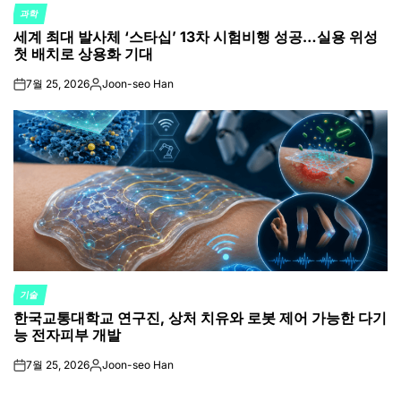
과학
POSTED
세계 최대 발사체 ‘스타십’ 13차 시험비행 성공…실용 위성
IN
첫 배치로 상용화 기대
7월 25, 2026
Joon-seo Han
on
Posted
by
기술
POSTED
한국교통대학교 연구진, 상처 치유와 로봇 제어 가능한 다기
IN
능 전자피부 개발
7월 25, 2026
Joon-seo Han
on
Posted
by