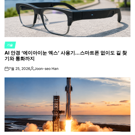
기술
POSTED
AI 안경 ‘에이아이눈 엑스’ 사용기…스마트폰 없이도 길 찾
IN
기와 통화까지
7월 25, 2026
Joon-seo Han
on
Posted
by