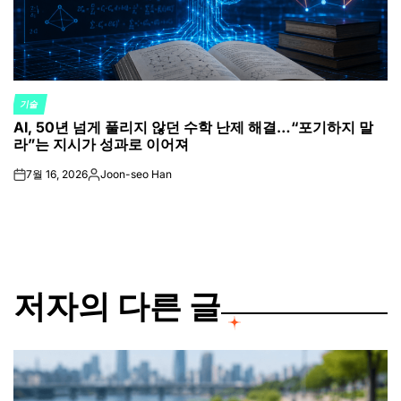
기술
POSTED
AI, 50년 넘게 풀리지 않던 수학 난제 해결…“포기하지 말
IN
라”는 지시가 성과로 이어져
7월 16, 2026
Joon-seo Han
on
Posted
by
저자의 다른 글