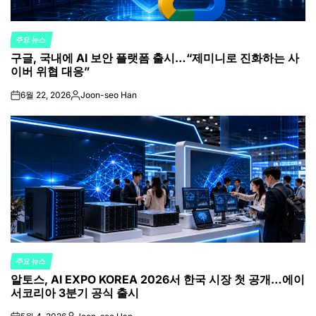
주요 뉴스
POSTED
구글, 국내에 AI 보안 플랫폼 출시…“제미니로 진화하는 사
IN
이버 위협 대응”
6월 22, 2026
Joon-seo Han
on
Posted
by
주요 뉴스
POSTED
알토스, AI EXPO KOREA 2026서 한국 시장 첫 공개…에이
IN
서코리아 3분기 공식 출시