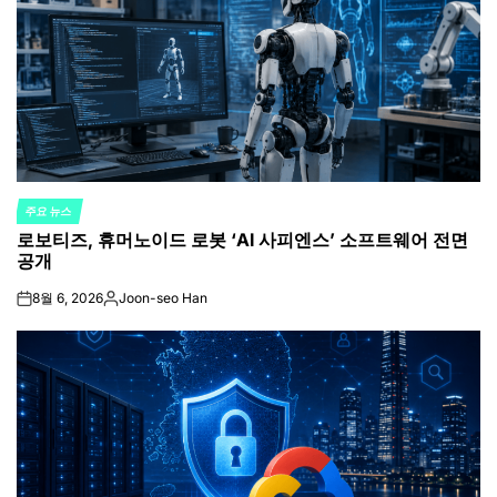
주요 뉴스
POSTED
로보티즈, 휴머노이드 로봇 ‘AI 사피엔스’ 소프트웨어 전면
IN
공개
8월 6, 2026
Joon-seo Han
on
Posted
by