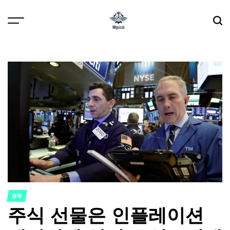
Skip
to
content
Wpick
경제
POSTED
주식 선물은 인플레이션
IN