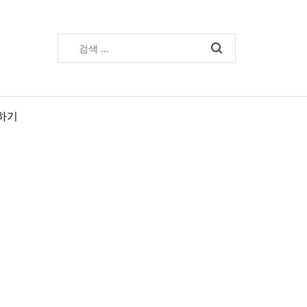
검
색:
하기