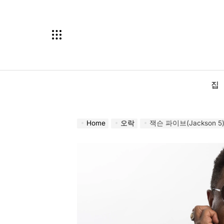
Skip
to
content
집
Home
오락
잭슨 파이브(Jackson 5)의 멤버이