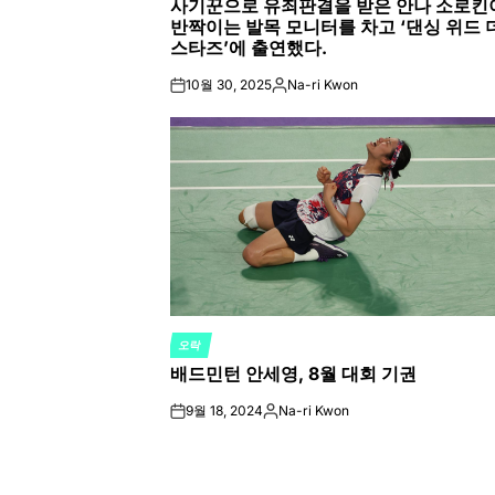
사기꾼으로 유죄판결을 받은 안나 소로킨
IN
반짝이는 발목 모니터를 차고 ‘댄싱 위드 
스타즈’에 출연했다.
10월 30, 2025
Na-ri Kwon
on
Posted
by
오락
POSTED
배드민턴 안세영, 8월 대회 기권
IN
9월 18, 2024
Na-ri Kwon
on
Posted
by