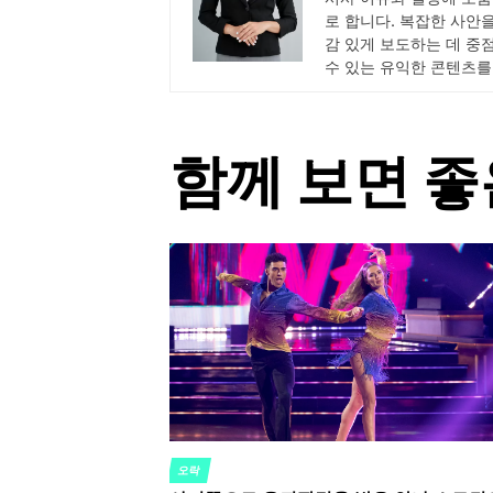
로 합니다. 복잡한 사안
감 있게 보도하는 데 중
수 있는 유익한 콘텐츠를
함께 보면 좋
오락
POSTED