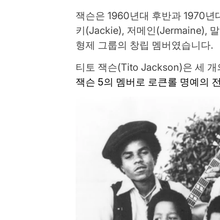
잭슨은 1960년대 후반과 1970
키(Jackie), 저메인(Jermaine), 
형제 그룹의 창립 멤버였습니다.
티토 잭슨(Tito Jackson)은 
잭슨 5의 멤버로 로큰롤 명예의 