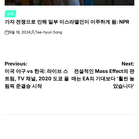
세계
POSTED
가자 전쟁으로 인해 일부 이스라엘인이 이주하게 됨: NPR
IN
9월 18, 2024
Tae-hyun Song
on
Posted
by
글
Previous:
Next:
미국 야구 vs 한국: 라이브 스
전설적인 Mass Effect의 판
탐
트림, TV 채널, 2020 도쿄 올
매는 EA의 기대보다 ‘훨씬 높
색
림픽 준결승 시작
았습니다’