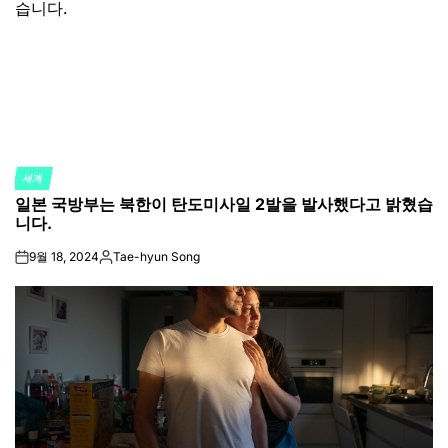
세계
POSTED
일본 국방부는 북한이 탄도미사일 2발을 발사했다고 밝혔습
IN
니다.
9월 18, 2024
Tae-hyun Song
on
Posted
by