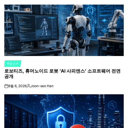
주요 뉴스
POSTED
로보티즈, 휴머노이드 로봇 ‘AI 사피엔스’ 소프트웨어 전면
IN
공개
8월 6, 2026
Joon-seo Han
on
Posted
by