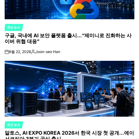
주요 뉴스
POSTED
구글, 국내에 AI 보안 플랫폼 출시…“제미니로 진화하는 사
IN
이버 위협 대응”
6월 22, 2026
Joon-seo Han
on
Posted
by
주요 뉴스
POSTED
알토스, AI EXPO KOREA 2026서 한국 시장 첫 공개…에이
IN
서코리아 3분기 공식 출시