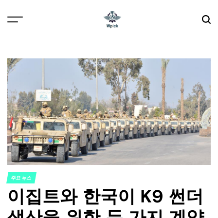
Skip
to
content
Wpick
주요 뉴스
POSTED
이집트와 한국이 K9 썬더
IN
생산을 위한 두 가지 계약