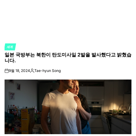
세계
POSTED
일본 국방부는 북한이 탄도미사일 2발을 발사했다고 밝혔습
IN
니다.
9월 18, 2024
Tae-hyun Song
on
Posted
by