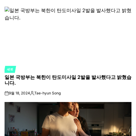
by
세계
POSTED
일본 국방부는 북한이 탄도미사일 2발을 발사했다고 밝혔습
IN
니다.
9월 18, 2024
Tae-hyun Song
on
Posted
by