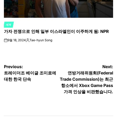
세계
POSTED
가자 전쟁으로 인해 일부 이스라엘인이 이주하게 됨: NPR
IN
9월 18, 2024
Tae-hyun Song
on
Posted
by
글
Previous:
Next:
트레이더조 베이글 조미료에
연방거래위원회(Federal
탐
대한 한국 단속
Trade Commission)는 최근
색
항소에서 Xbox Game Pass
가격 인상을 비판했습니다.