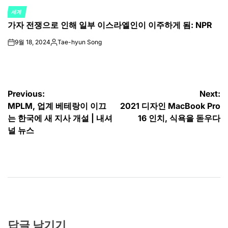
세계
POSTED
가자 전쟁으로 인해 일부 이스라엘인이 이주하게 됨: NPR
IN
9월 18, 2024
Tae-hyun Song
on
Posted
by
글
Previous:
Next:
MPLM, 업계 베테랑이 이끄
2021 디자인 MacBook Pro
탐
는 한국에 새 지사 개설 | 내셔
16 인치, 식욕을 돋우다
색
널 뉴스
답글 남기기