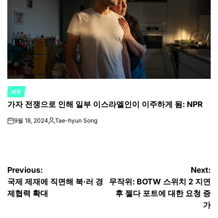
세계
POSTED
가자 전쟁으로 인해 일부 이스라엘인이 이주하게 됨: NPR
IN
9월 18, 2024
Tae-hyun Song
on
Posted
by
글
Previous:
Next:
국제 제재에 직면해 북·러 경
무작위: BOTW 스위치 2 지연
탐
제협력 확대
후 젤다 포트에 대한 요청 증
색
가