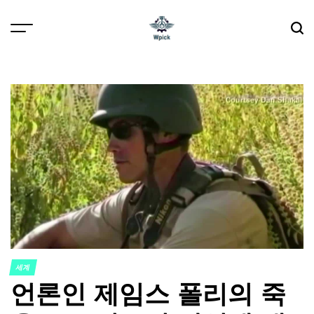
Skip
to
content
Wpick
세계
POSTED
언론인 제임스 폴리의 죽
IN