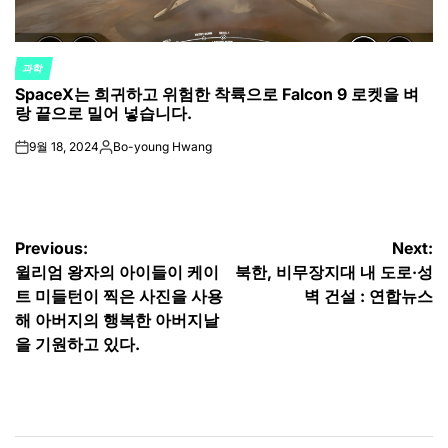
과학
POSTED
SpaceX는 희귀하고 위험한 착륙으로 Falcon 9 로켓을 벼
IN
랑 끝으로 밀어 넣습니다.
9월 18, 2024
Bo-young Hwang
on
Posted
by
글
Previous:
Next:
윌리엄 왕자의 아이들이 케이
북한, 비무장지대 내 도로·성
탐
트 미들턴이 찍은 사진을 사용
벽 건설 : 연합뉴스
색
해 아버지의 행복한 아버지날
을 기원하고 있다.