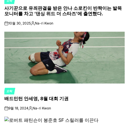
오락
POSTED
사기꾼으로 유죄판결을 받은 안나 소로킨이 반짝이는 발목
IN
모니터를 차고 ‘댄싱 위드 더 스타즈’에 출연했다.
10월 30, 2025
Na-ri Kwon
on
Posted
by
오락
POSTED
배드민턴 안세영, 8월 대회 기권
IN
9월 18, 2024
Na-ri Kwon
on
Posted
by