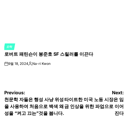
오락
POSTED
로버트 패틴슨이 봉준호 SF 스릴러를 이끈다
IN
9월 18, 2024
Na-ri Kwon
on
Posted
by
글
Previous:
Next:
천문학 자들은 행성 사냥 위성
타이트한 미국 노동 시장은 임
탐
을 사용하여 처음으로 백색 왜
금 인상을 위한 파업으로 이어
색
성을 “켜고 끄는”것을 봅니다.
진다