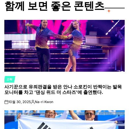
함께 보면 좋은 콘텐츠
오락
POSTED
사기꾼으로 유죄판결을 받은 안나 소로킨이 반짝이는 발목
IN
모니터를 차고 ‘댄싱 위드 더 스타즈’에 출연했다.
10월 30, 2025
Na-ri Kwon
on
Posted
by