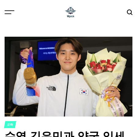
Skip
to
content
Wpick
오락
POSTED
수영 김우민과 양궁 임세
IN