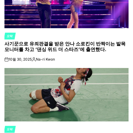
오락
POSTED
사기꾼으로 유죄판결을 받은 안나 소로킨이 반짝이는 발목
IN
모니터를 차고 ‘댄싱 위드 더 스타즈’에 출연했다.
10월 30, 2025
Na-ri Kwon
on
Posted
by
오락
POSTED