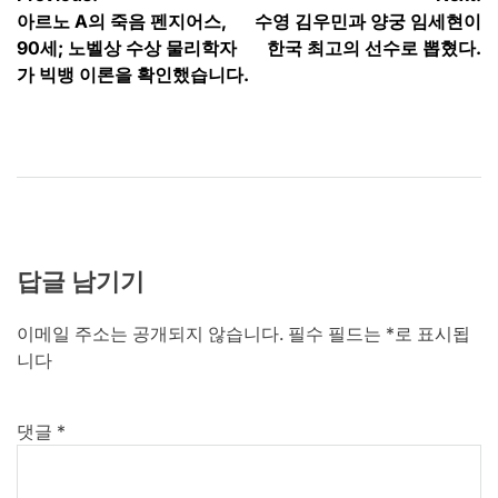
글
아르노 A의 죽음 펜지어스,
수영 김우민과 양궁 임세현이
탐
90세; 노벨상 수상 물리학자
한국 최고의 선수로 뽑혔다.
색
가 빅뱅 이론을 확인했습니다.
답글 남기기
이메일 주소는 공개되지 않습니다.
필수 필드는
*
로 표시됩
니다
댓글
*