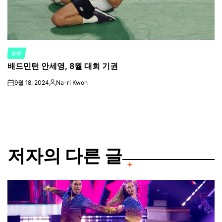
오락
POSTED
배드민턴 안세영, 8월 대회 기권
IN
9월 18, 2024
Na-ri Kwon
on
Posted
by
저자의 다른 글