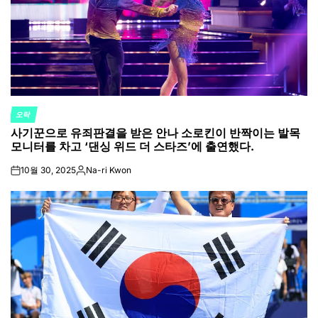
오락
POSTED
사기꾼으로 유죄판결을 받은 안나 소로킨이 반짝이는 발목
IN
모니터를 차고 ‘댄싱 위드 더 스타즈’에 출연했다.
10월 30, 2025
Na-ri Kwon
on
Posted
by