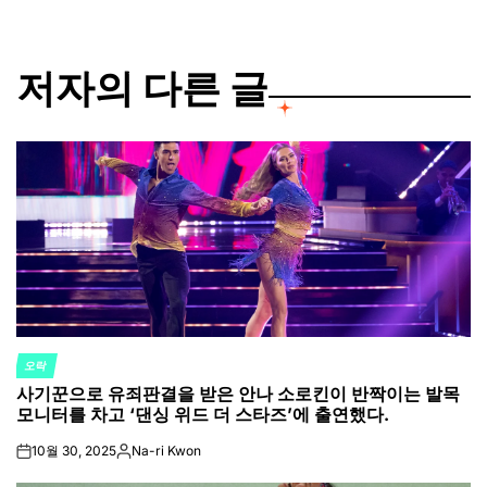
저자의 다른 글
오락
POSTED
사기꾼으로 유죄판결을 받은 안나 소로킨이 반짝이는 발목
IN
모니터를 차고 ‘댄싱 위드 더 스타즈’에 출연했다.
10월 30, 2025
Na-ri Kwon
on
Posted
by