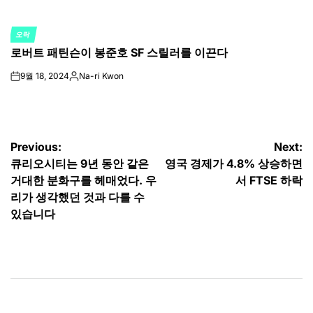
오락
POSTED
로버트 패틴슨이 봉준호 SF 스릴러를 이끈다
IN
9월 18, 2024
Na-ri Kwon
on
Posted
by
글
Previous:
Next:
큐리오시티는 9년 동안 같은
영국 경제가 4.8% 상승하면
탐
거대한 분화구를 헤매었다. 우
서 FTSE 하락
색
리가 생각했던 것과 다를 수
있습니다