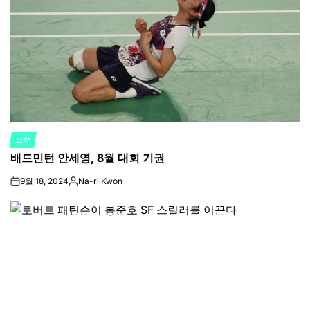
오락
POSTED
배드민턴 안세영, 8월 대회 기권
IN
9월 18, 2024
Na-ri Kwon
on
Posted
by