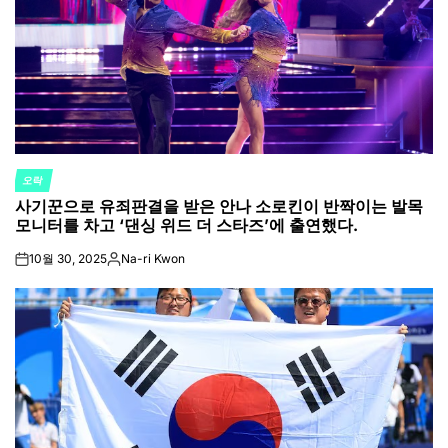
오락
POSTED
사기꾼으로 유죄판결을 받은 안나 소로킨이 반짝이는 발목
IN
모니터를 차고 ‘댄싱 위드 더 스타즈’에 출연했다.
10월 30, 2025
Na-ri Kwon
on
Posted
by