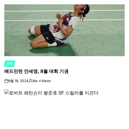
by
오락
POSTED
배드민턴 안세영, 8월 대회 기권
IN
9월 18, 2024
Na-ri Kwon
on
Posted
by