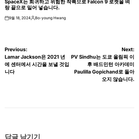
SpaceX는 희귀하고 위험한 착륙으로 Falcon 9 로켓을 벼
IN
랑 끝으로 밀어 넣습니다.
9월 18, 2024
Bo-young Hwang
on
Posted
by
글
Previous:
Next:
Lamar Jackson은 2021 년
PV Sindhu는 도쿄 올림픽 이
탐
에 센터에서 시간을 보낼 것입
후 배드민턴 아카데미
색
니다
Paulilla Gopichand로 돌아
오지 않습니다.
답글 남기기