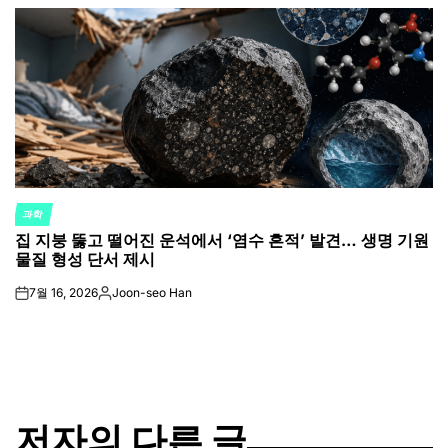
by
과학
POSTED
집 지붕 뚫고 떨어진 운석에서 ‘염수 흔적’ 발견… 생명 기원
IN
물질 형성 단서 제시
7월 16, 2026
Joon-seo Han
on
Posted
by
저자의 다른 글