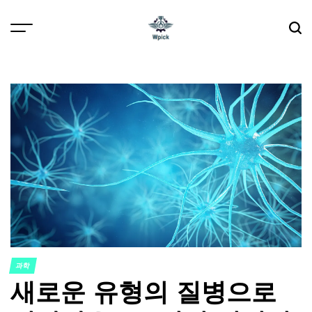
Skip
to
content
Wpick
과학
POSTED
새로운 유형의 질병으로
IN