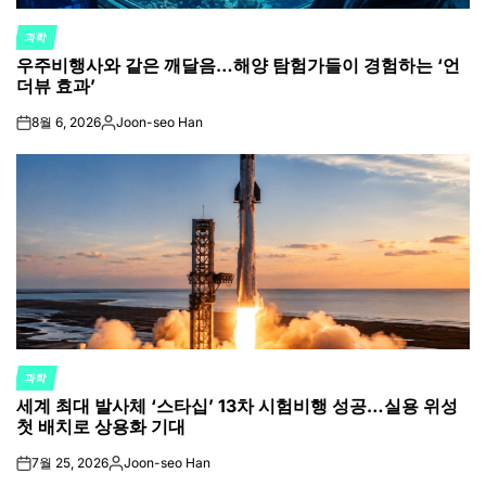
과학
POSTED
우주비행사와 같은 깨달음…해양 탐험가들이 경험하는 ‘언
IN
더뷰 효과’
8월 6, 2026
Joon-seo Han
on
Posted
by
과학
POSTED
세계 최대 발사체 ‘스타십’ 13차 시험비행 성공…실용 위성
IN
첫 배치로 상용화 기대
7월 25, 2026
Joon-seo Han
on
Posted