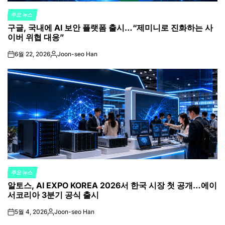
주요 뉴스
POSTED
구글, 국내에 AI 보안 플랫폼 출시…“제미니로 진화하는 사
IN
이버 위협 대응”
6월 22, 2026
Joon-seo Han
on
Posted
by
주요 뉴스
POSTED
알토스, AI EXPO KOREA 2026서 한국 시장 첫 공개…에이
IN
서코리아 3분기 공식 출시
5월 4, 2026
Joon-seo Han
on
Posted
by