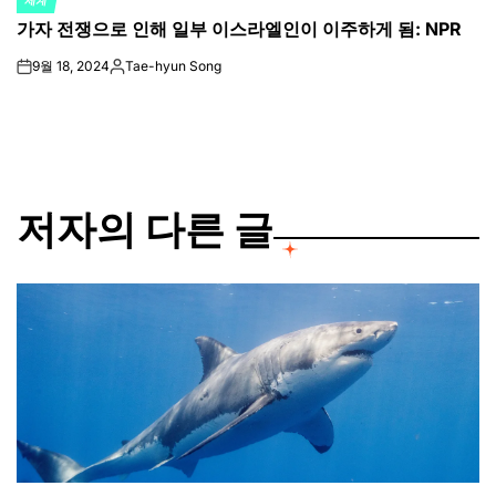
세계
POSTED
가자 전쟁으로 인해 일부 이스라엘인이 이주하게 됨: NPR
IN
9월 18, 2024
Tae-hyun Song
on
Posted
by
저자의 다른 글