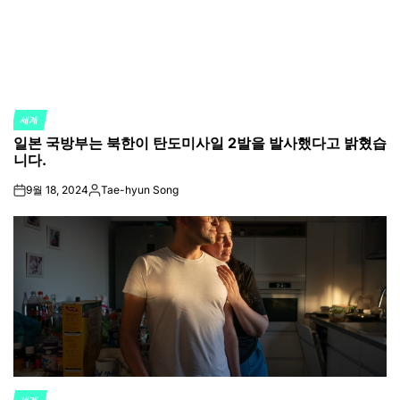
세계
POSTED
일본 국방부는 북한이 탄도미사일 2발을 발사했다고 밝혔습
IN
니다.
9월 18, 2024
Tae-hyun Song
on
Posted
by