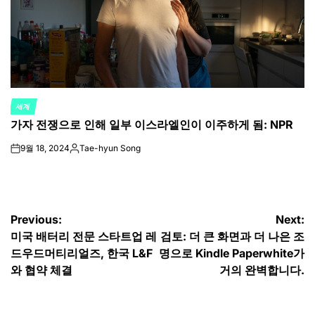
세계
POSTED
가자 전쟁으로 인해 일부 이스라엘인이 이주하게 됨: NPR
IN
9월 18, 2024
Tae-hyun Song
on
Posted
by
글
Previous:
Next:
미국 배터리 전문 스타트업 레
검토: 더 큰 화면과 더 나은 조
탐
드우드머티리얼즈, 한국 L&F
명으로 Kindle Paperwhite가
색
와 협약 체결
거의 완벽합니다.