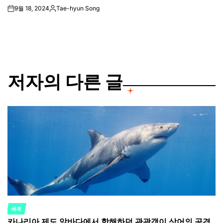
9월 18, 2024
Tae-hyun Song
on
Posted
by
저자의 다른 글
세계
POSTED
카나리아 제도 앞바다에서 항해하던 관광객이 상어의 공격
IN