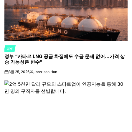
경제
POSTED
정부 “카타르 LNG 공급 차질에도 수급 문제 없어…가격 상
IN
승 가능성은 변수”
3월 25, 2026
Joon-seo Han
on
Posted
by