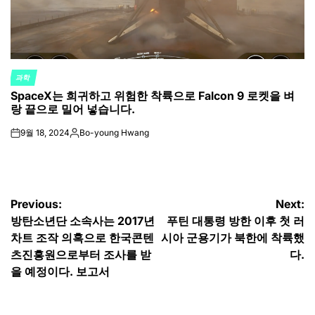
과학
POSTED
SpaceX는 희귀하고 위험한 착륙으로 Falcon 9 로켓을 벼
IN
랑 끝으로 밀어 넣습니다.
9월 18, 2024
Bo-young Hwang
on
Posted
by
글
Previous:
Next:
방탄소년단 소속사는 2017년
푸틴 대통령 방한 이후 첫 러
탐
차트 조작 의혹으로 한국콘텐
시아 군용기가 북한에 착륙했
색
츠진흥원으로부터 조사를 받
다.
을 예정이다. 보고서