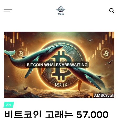
Skip
to
content
Wpick
경제
POSTED
비트코인 고래는 57,000
IN