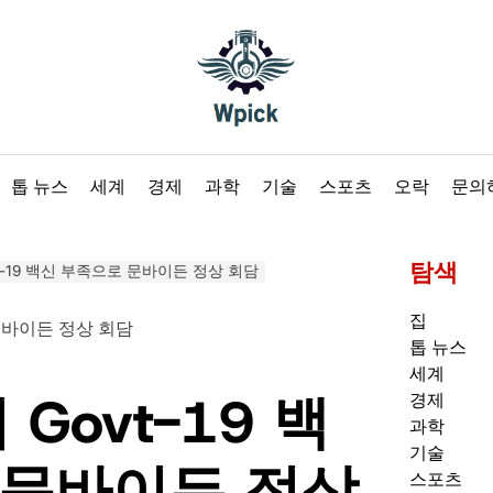
Wpick
톱 뉴스
세계
경제
과학
기술
스포츠
오락
문의
탐색
vt-19 백신 부족으로 문바이든 정상 회담
집
톱 뉴스
세계
 Govt-19 백
경제
과학
기술
 문바이든 정상
스포츠