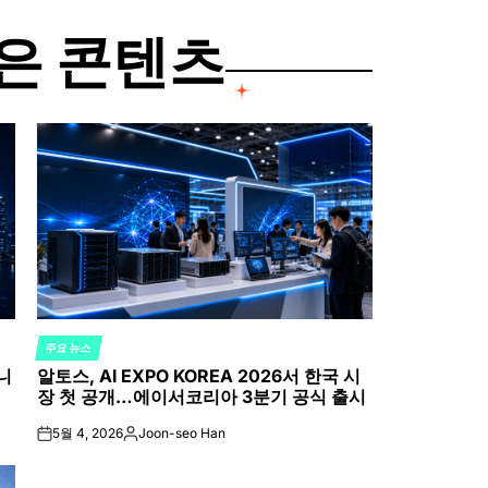
은 콘텐츠
주요 뉴스
POSTED
니
알토스, AI EXPO KOREA 2026서 한국 시
IN
장 첫 공개…에이서코리아 3분기 공식 출시
5월 4, 2026
Joon-seo Han
on
Posted
by