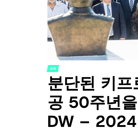
세계
POSTED
분단된 키프
IN
공 50주년을
DW – 202