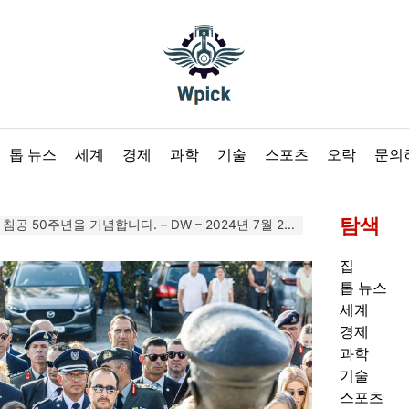
Wpick
톱 뉴스
세계
경제
과학
기술
스포츠
오락
문의
탐색
 50주년을 기념합니다. – DW – 2024년 7월 21일
집
톱 뉴스
세계
경제
과학
기술
스포츠