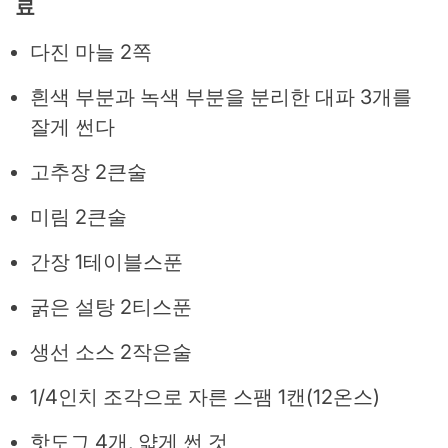
료
다진 마늘 2쪽
흰색 부분과 녹색 부분을 분리한 대파 3개를
잘게 썬다
고추장 2큰술
미림 2큰술
간장 1테이블스푼
굵은 설탕 2티스푼
생선 소스 2작은술
1/4인치 조각으로 자른 스팸 1캔(12온스)
핫도그 4개, 얇게 썬 것