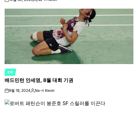
on
Posted
by
오락
POSTED
배드민턴 안세영, 8월 대회 기권
IN
9월 18, 2024
Na-ri Kwon
on
Posted
by