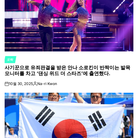
오락
POSTED
사기꾼으로 유죄판결을 받은 안나 소로킨이 반짝이는 발목
IN
모니터를 차고 ‘댄싱 위드 더 스타즈’에 출연했다.
10월 30, 2025
Na-ri Kwon
on
Posted
by