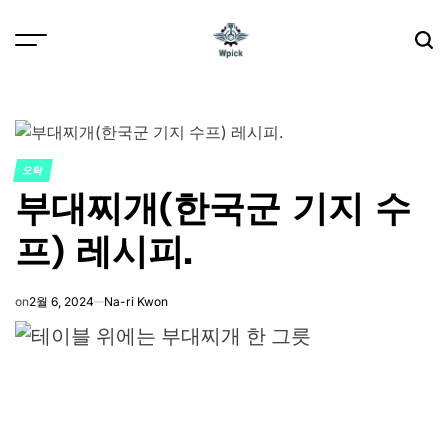
Skip
to
content
Wpick
오락
POSTED
부대찌개(한국군 기지 수
IN
프) 레시피.
on
2월 6, 2024
Na-ri Kwon