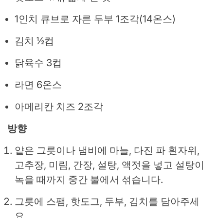
1인치 큐브로 자른 두부 1조각(14온스)
김치 ½컵
닭육수 3컵
라면 6온스
아메리칸 치즈 2조각
방향
얕은 그릇이나 냄비에 마늘, 다진 파 흰자위,
고추장, 미림, 간장, 설탕, 액젓을 넣고 설탕이
녹을 때까지 중간 불에서 섞습니다.
그릇에 스팸, 핫도그, 두부, 김치를 담아주세
요.