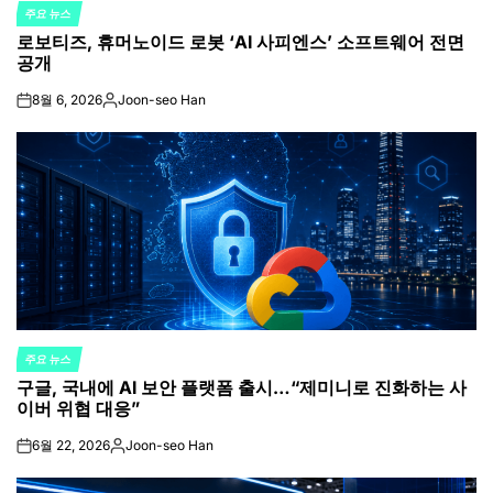
주요 뉴스
POSTED
로보티즈, 휴머노이드 로봇 ‘AI 사피엔스’ 소프트웨어 전면
IN
공개
8월 6, 2026
Joon-seo Han
on
Posted
by
주요 뉴스
POSTED
구글, 국내에 AI 보안 플랫폼 출시…“제미니로 진화하는 사
IN
이버 위협 대응”
6월 22, 2026
Joon-seo Han
on
Posted
by