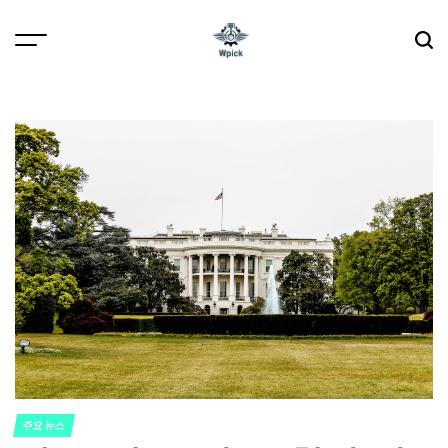
Skip
to
content
Wpick
주요 뉴스
POSTED