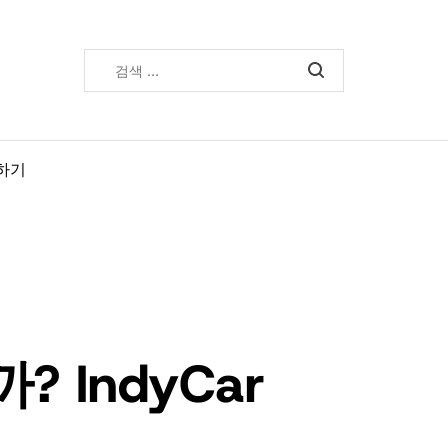
검
색:
하기
IndyCar