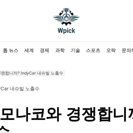
Wpick
톱 뉴스
세계
경제
과학
기술
스포츠
오락
문의
쟁합니까? IndyCar 내슈빌 노출수
모나코와 경쟁합니까? 
수