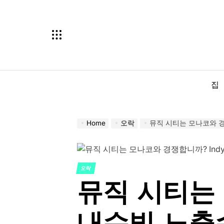
Skip
to
content
집
Home
오락
뮤직 시티는 모나코와 경
오락
POSTED
뮤직 시티는 
IN
내슈빌 노출