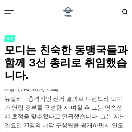
Skip
to
content
Wpick
세계
POSTED
모디는 친숙한 동맹국들과
IN
함께 3선 총리로 취임했습
니다.
on
6월 10, 2024
Tae-hyun Song
뉴델리 – 충격적인 선거 결과로 나렌드라 모디
가 연립 정부를 구성한 지 며칠 후
그는 연속성
에 초점을 맞추었다고 언급했습니다.
그는 지난
일요일 71명의 내각 구성원을 공개하면서 인도