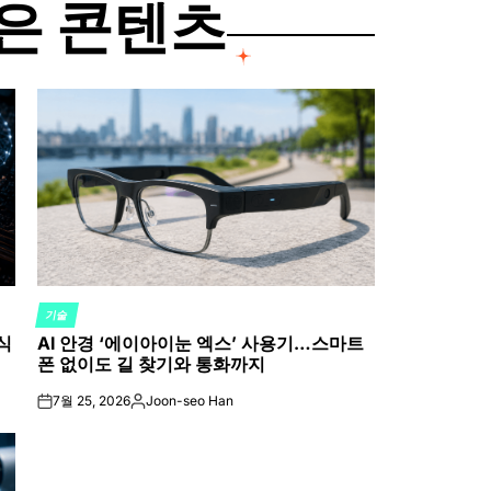
은 콘텐츠
기술
POSTED
식
AI 안경 ‘에이아이눈 엑스’ 사용기…스마트
IN
폰 없이도 길 찾기와 통화까지
7월 25, 2026
Joon-seo Han
on
Posted
by