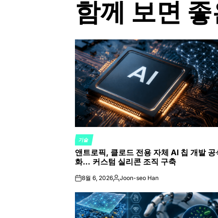
함께 보면 좋
기술
POSTED
앤트로픽, 클로드 전용 자체 AI 칩 개발 공
IN
화… 커스텀 실리콘 조직 구축
8월 6, 2026
Joon-seo Han
on
Posted
by