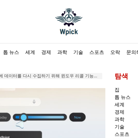
Wpick
톱 뉴스
세계
경제
과학
기술
스포츠
오락
문의
탐색
터를 다시 수집하기 위해 윈도우 리콜 기능을 시험할 예정이다.
집
톱 뉴스
세계
경제
과학
기술
스포츠