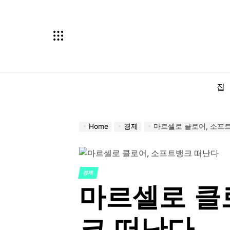
Skip
to
content
집
Home
경제
마르셀로 클로어, 소프
경제
POSTED
마르셀로 클
IN
크 떠난다