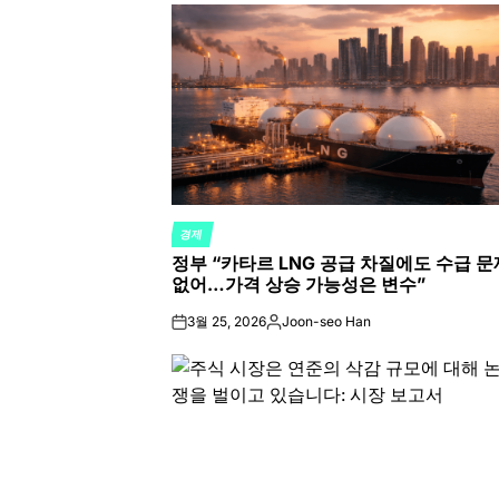
경제
POSTED
정부 “카타르 LNG 공급 차질에도 수급 문
IN
없어…가격 상승 가능성은 변수”
3월 25, 2026
Joon-seo Han
on
Posted
by