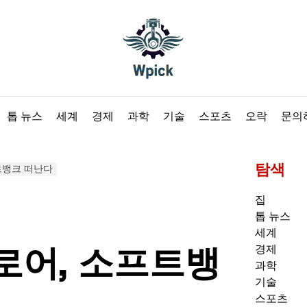
Wpick
톱 뉴스
세계
경제
과학
기술
스포츠
오락
문의
탐색
트뱅크 떠난다
집
톱 뉴스
세계
로어, 소프트뱅
경제
과학
기술
스포츠