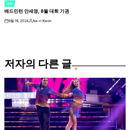
오락
POSTED
배드민턴 안세영, 8월 대회 기권
IN
9월 18, 2024
Na-ri Kwon
on
Posted
by
저자의 다른 글