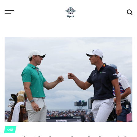
Skip
to
content
Wpick
오락
POSTED