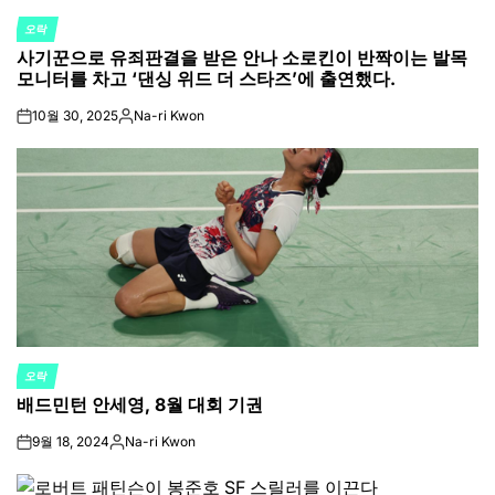
오락
POSTED
사기꾼으로 유죄판결을 받은 안나 소로킨이 반짝이는 발목
IN
모니터를 차고 ‘댄싱 위드 더 스타즈’에 출연했다.
10월 30, 2025
Na-ri Kwon
on
Posted
by
오락
POSTED
배드민턴 안세영, 8월 대회 기권
IN
9월 18, 2024
Na-ri Kwon
on
Posted
by