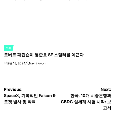
오락
POSTED
로버트 패틴슨이 봉준호 SF 스릴러를 이끈다
IN
9월 18, 2024
Na-ri Kwon
on
Posted
by
글
Previous:
Next:
SpaceX, 기록적인 Falcon 9
한국, 10개 시중은행과
탐
로켓 발사 및 착륙
CBDC 실세계 시험 시작: 보
색
고서