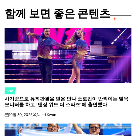
함께 보면 좋은 콘텐츠
오락
POSTED
사기꾼으로 유죄판결을 받은 안나 소로킨이 반짝이는 발목
IN
모니터를 차고 ‘댄싱 위드 더 스타즈’에 출연했다.
10월 30, 2025
Na-ri Kwon
on
Posted
by