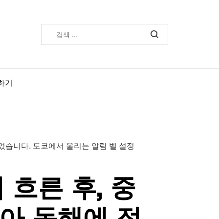
검
색:
하기
 흐른 후, 중
아 동해에 접