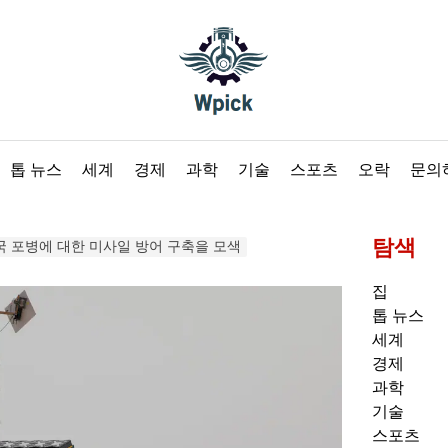
Wpick
톱 뉴스
세계
경제
과학
기술
스포츠
오락
문의
탐색
국 포병에 대한 미사일 방어 구축을 모색
집
톱 뉴스
세계
경제
과학
기술
스포츠