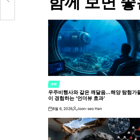
함께 보면 좋
과학
POSTED
우주비행사와 같은 깨달음…해양 탐험가
IN
이 경험하는 ‘언더뷰 효과’
8월 6, 2026
Joon-seo Han
on
Posted
by