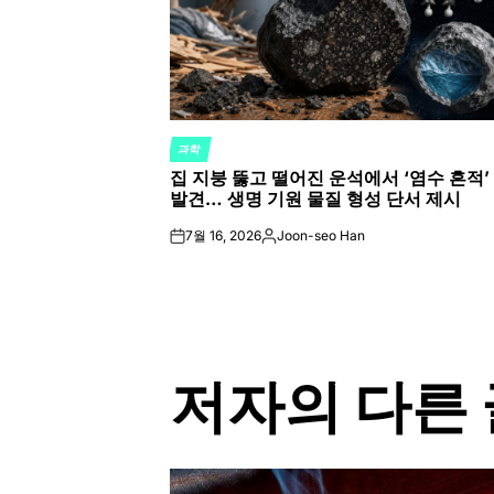
과학
POSTED
집 지붕 뚫고 떨어진 운석에서 ‘염수 흔적’
IN
발견… 생명 기원 물질 형성 단서 제시
7월 16, 2026
Joon-seo Han
on
Posted
by
저자의 다른 