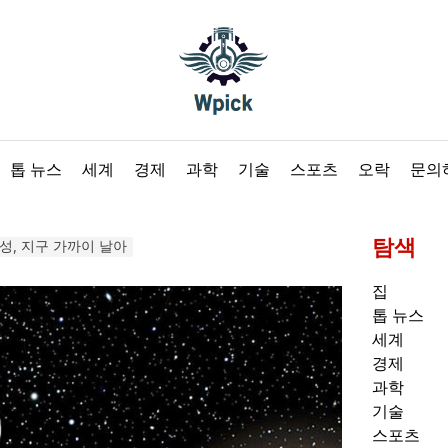
Wpick
톱 뉴스
세계
경제
과학
기술
스포츠
오락
문의
탐색
성, 지구 가까이 날아
집
톱 뉴스
세계
경제
과학
기술
스포츠