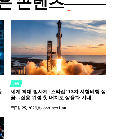
은 콘텐츠
과학
POSTED
들
세계 최대 발사체 ‘스타십’ 13차 시험비행 성
IN
공…실용 위성 첫 배치로 상용화 기대
7월 25, 2026
Joon-seo Han
on
Posted
by