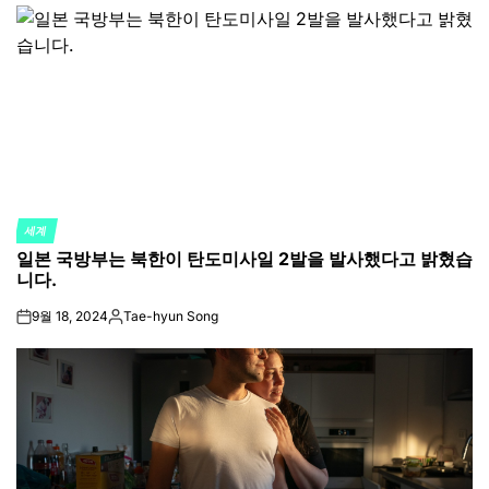
by
세계
POSTED
일본 국방부는 북한이 탄도미사일 2발을 발사했다고 밝혔습
IN
니다.
9월 18, 2024
Tae-hyun Song
on
Posted
by