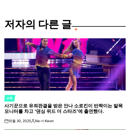
저자의 다른 글
오락
POSTED
사기꾼으로 유죄판결을 받은 안나 소로킨이 반짝이는 발목
IN
모니터를 차고 ‘댄싱 위드 더 스타즈’에 출연했다.
10월 30, 2025
Na-ri Kwon
on
Posted
by