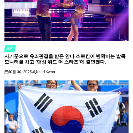
오락
POSTED
사기꾼으로 유죄판결을 받은 안나 소로킨이 반짝이는 발목
IN
모니터를 차고 ‘댄싱 위드 더 스타즈’에 출연했다.
10월 30, 2025
Na-ri Kwon
on
Posted
by