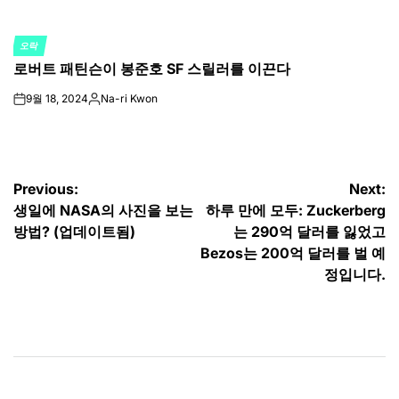
오락
POSTED
로버트 패틴슨이 봉준호 SF 스릴러를 이끈다
IN
9월 18, 2024
Na-ri Kwon
on
Posted
by
글
Previous:
Next:
생일에 NASA의 사진을 보는
하루 만에 모두: Zuckerberg
탐
방법? (업데이트됨)
는 290억 달러를 잃었고
색
Bezos는 200억 달러를 벌 예
정입니다.