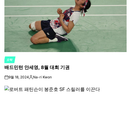
오락
POSTED
배드민턴 안세영, 8월 대회 기권
IN
9월 18, 2024
Na-ri Kwon
on
Posted
by