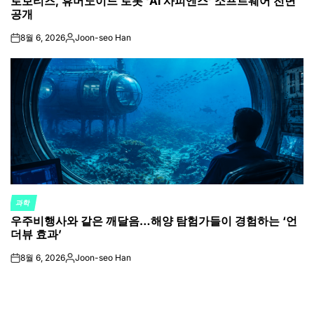
로보티즈, 휴머노이드 로봇 ‘AI 사피엔스’ 소프트웨어 전면
IN
공개
8월 6, 2026
Joon-seo Han
on
Posted
by
과학
POSTED
우주비행사와 같은 깨달음…해양 탐험가들이 경험하는 ‘언
IN
더뷰 효과’
8월 6, 2026
Joon-seo Han
on
Posted
by