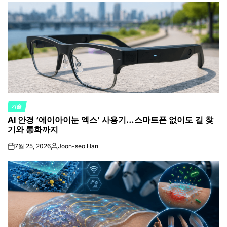
by
기술
POSTED
AI 안경 ‘에이아이눈 엑스’ 사용기…스마트폰 없이도 길 찾
IN
기와 통화까지
7월 25, 2026
Joon-seo Han
on
Posted
by