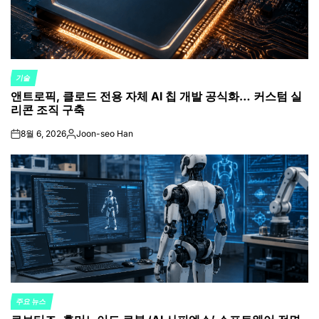
기술
POSTED
앤트로픽, 클로드 전용 자체 AI 칩 개발 공식화… 커스텀 실
IN
리콘 조직 구축
8월 6, 2026
Joon-seo Han
on
Posted
by
주요 뉴스
POSTED