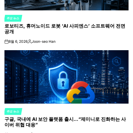
주요 뉴스
POSTED
로보티즈, 휴머노이드 로봇 ‘AI 사피엔스’ 소프트웨어 전면
IN
공개
8월 6, 2026
Joon-seo Han
on
Posted
by
주요 뉴스
POSTED
구글, 국내에 AI 보안 플랫폼 출시…“제미니로 진화하는 사
IN
이버 위협 대응”