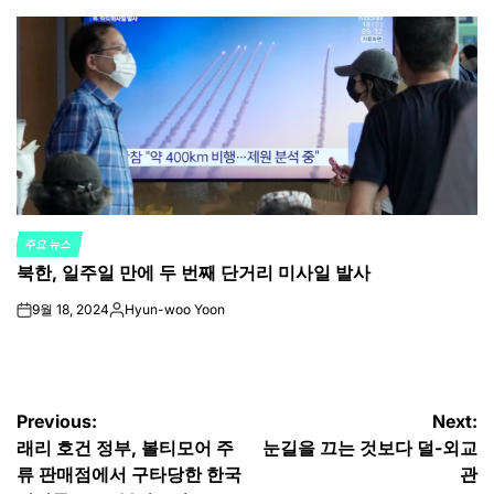
by
주요 뉴스
POSTED
북한, 일주일 만에 두 번째 단거리 미사일 발사
IN
9월 18, 2024
Hyun-woo Yoon
on
Posted
by
글
Previous:
Next:
래리 호건 정부, 볼티모어 주
눈길을 끄는 것보다 덜-외교
탐
류 판매점에서 구타당한 한국
관