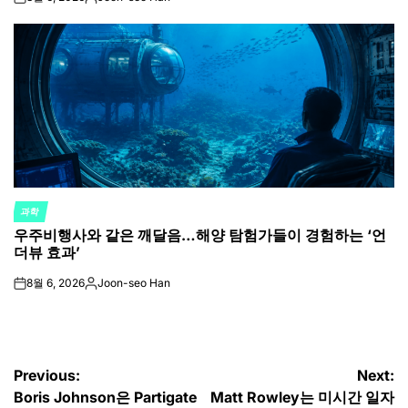
on
Posted
by
과학
POSTED
우주비행사와 같은 깨달음…해양 탐험가들이 경험하는 ‘언
IN
더뷰 효과’
8월 6, 2026
Joon-seo Han
on
Posted
by
글
Previous:
Next:
Boris Johnson은 Partigate
Matt Rowley는 미시간 일자