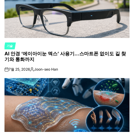
기술
POSTED
AI 안경 ‘에이아이눈 엑스’ 사용기…스마트폰 없이도 길 찾
IN
기와 통화까지
7월 25, 2026
Joon-seo Han
on
Posted
by