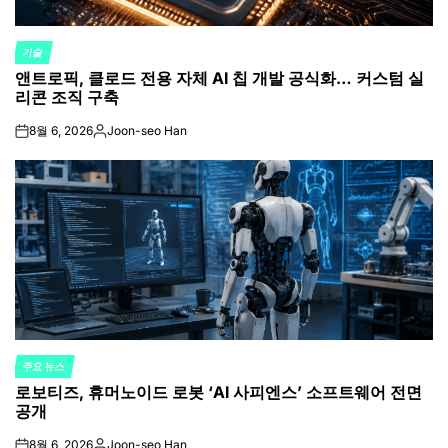
기술
POSTED
앤트로픽, 클로드 전용 자체 AI 칩 개발 공식화… 커스텀 실
IN
리콘 조직 구축
8월 6, 2026
Joon-seo Han
on
Posted
by
주요 뉴스
POSTED
로보티즈, 휴머노이드 로봇 ‘AI 사피엔스’ 소프트웨어 전면
IN
공개
8월 6, 2026
Joon-seo Han