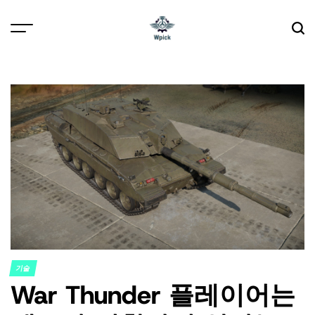
Skip
to
content
Wpick
기술
POSTED
War Thunder 플레이어는
IN