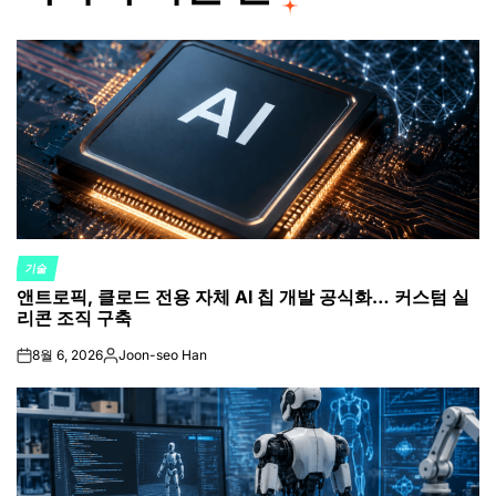
기술
POSTED
앤트로픽, 클로드 전용 자체 AI 칩 개발 공식화… 커스텀 실
IN
리콘 조직 구축
8월 6, 2026
Joon-seo Han
on
Posted
by