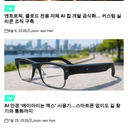
기술
POSTED
앤트로픽, 클로드 전용 자체 AI 칩 개발 공식화… 커스텀 실
IN
리콘 조직 구축
8월 6, 2026
Joon-seo Han
on
Posted
by
기술
POSTED
AI 안경 ‘에이아이눈 엑스’ 사용기…스마트폰 없이도 길 찾
IN
기와 통화까지
7월 25, 2026
Joon-seo Han
on
Posted
by