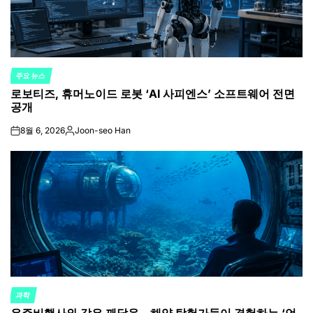
주요 뉴스
POSTED
로보티즈, 휴머노이드 로봇 ‘AI 사피엔스’ 소프트웨어 전면
IN
공개
8월 6, 2026
Joon-seo Han
on
Posted
by
과학
POSTED
우주비행사와 같은 깨달음…해양 탐험가들이 경험하는 ‘언
IN