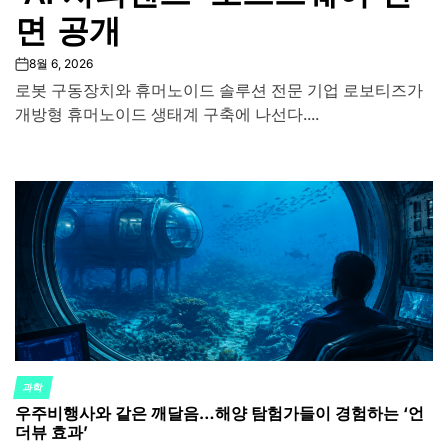
면 공개
8월 6, 2026
on
로봇 구동장치와 휴머노이드 솔루션 전문 기업 로보티즈가
개방형 휴머노이드 생태계 구축에 나선다....
과학
POSTED
우주비행사와 같은 깨달음…해양 탐험가들이 경험하는 ‘언
IN
더뷰 효과’