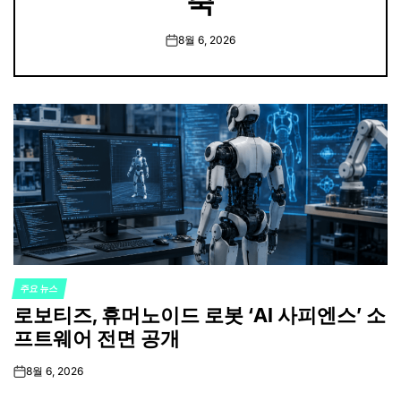
축
8월 6, 2026
on
주요 뉴스
POSTED
로보티즈, 휴머노이드 로봇 ‘AI 사피엔스’ 소
IN
프트웨어 전면 공개
8월 6, 2026
on