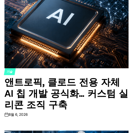
기술
POSTED
앤트로픽, 클로드 전용 자체
IN
AI 칩 개발 공식화… 커스텀 실
리콘 조직 구축
8월 6, 2026
on