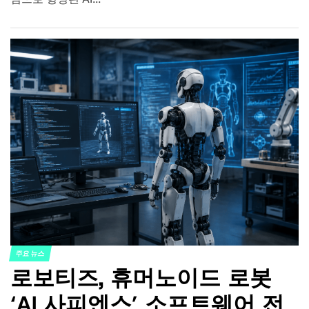
주요 뉴스
POSTED
로보티즈, 휴머노이드 로봇
IN
‘AI 사피엔스’ 소프트웨어 전