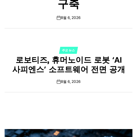
구축
8월 6, 2026
on
주요 뉴스
POSTED
로보티즈, 휴머노이드 로봇 ‘AI
IN
사피엔스’ 소프트웨어 전면 공개
8월 6, 2026
on