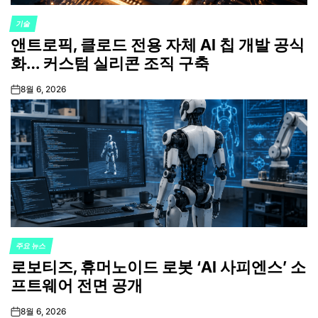
기술
POSTED
앤트로픽, 클로드 전용 자체 AI 칩 개발 공식
IN
화… 커스텀 실리콘 조직 구축
8월 6, 2026
on
주요 뉴스
POSTED
로보티즈, 휴머노이드 로봇 ‘AI 사피엔스’ 소
IN
프트웨어 전면 공개
8월 6, 2026
on