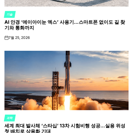
기술
POSTED
AI 안경 ‘에이아이눈 엑스’ 사용기…스마트폰 없이도 길 찾
IN
기와 통화까지
7월 25, 2026
on
과학
POSTED
세계 최대 발사체 ‘스타십’ 13차 시험비행 성공…실용 위성
IN
첫 배치로 상용화 기대