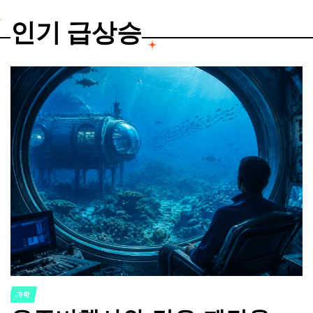
인기 급상승
과학
POSTED
IN