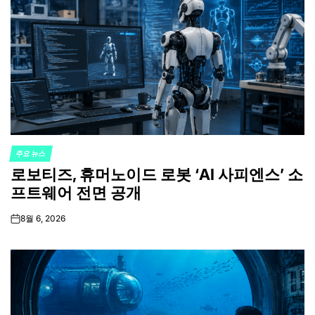
주요 뉴스
POSTED
로보티즈, 휴머노이드 로봇 ‘AI 사피엔스’ 소
IN
프트웨어 전면 공개
8월 6, 2026
on