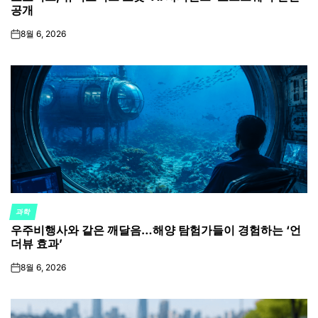
공개
8월 6, 2026
on
과학
POSTED
우주비행사와 같은 깨달음…해양 탐험가들이 경험하는 ‘언
IN
더뷰 효과’
8월 6, 2026
on