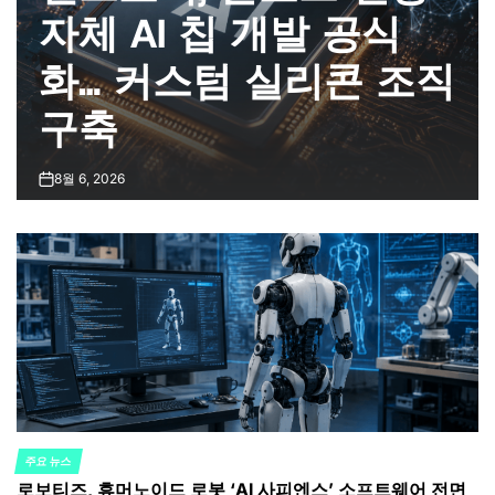
자체 AI 칩 개발 공식
화… 커스텀 실리콘 조직
구축
8월 6, 2026
on
주요 뉴스
POSTED
로보티즈, 휴머노이드 로봇 ‘AI 사피엔스’ 소프트웨어 전면
IN