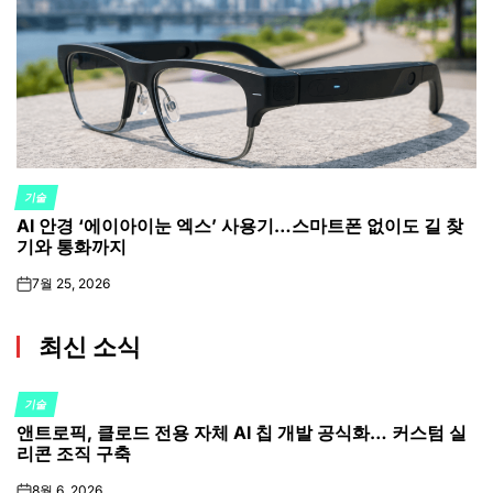
기술
POSTED
AI 안경 ‘에이아이눈 엑스’ 사용기…스마트폰 없이도 길 찾
IN
기와 통화까지
7월 25, 2026
on
최신 소식
기술
POSTED
앤트로픽, 클로드 전용 자체 AI 칩 개발 공식화… 커스텀 실
IN
리콘 조직 구축
8월 6, 2026