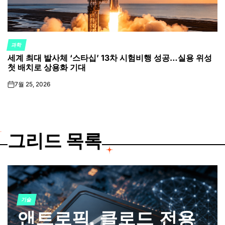
과학
POSTED
세계 최대 발사체 ‘스타십’ 13차 시험비행 성공…실용 위성
IN
첫 배치로 상용화 기대
7월 25, 2026
on
그리드 목록
기술
POSTED
앤트로픽, 클로드 전용
IN