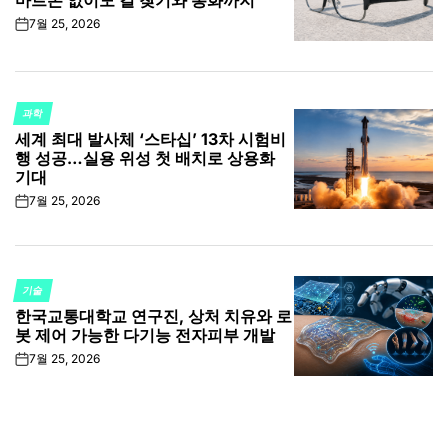
마트폰 없이도 길 찾기와 통화까지
7월 25, 2026
on
과학
POSTED
세계 최대 발사체 ‘스타십’ 13차 시험비
IN
행 성공…실용 위성 첫 배치로 상용화
기대
7월 25, 2026
on
기술
POSTED
한국교통대학교 연구진, 상처 치유와 로
IN
봇 제어 가능한 다기능 전자피부 개발
7월 25, 2026
on