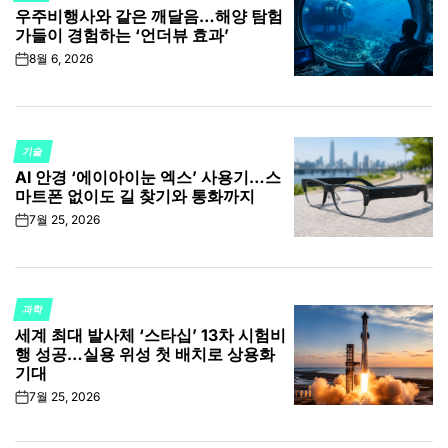
우주비행사와 같은 깨달음…해양 탐험
IN
가들이 경험하는 ‘언더뷰 효과’
8월 6, 2026
on
기술
POSTED
AI 안경 ‘에이아이눈 엑스’ 사용기…스
IN
마트폰 없이도 길 찾기와 통화까지
7월 25, 2026
on
과학
POSTED
세계 최대 발사체 ‘스타십’ 13차 시험비
IN
행 성공…실용 위성 첫 배치로 상용화
기대
7월 25, 2026
on