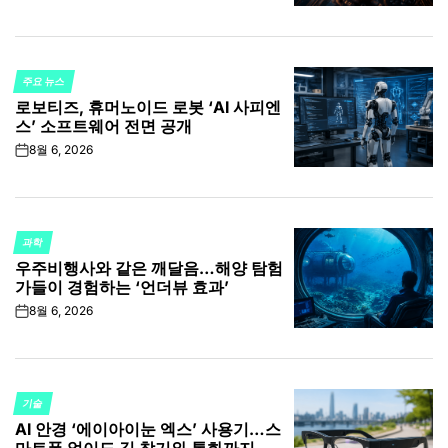
주요 뉴스
POSTED
로보티즈, 휴머노이드 로봇 ‘AI 사피엔
IN
스’ 소프트웨어 전면 공개
8월 6, 2026
on
과학
POSTED
우주비행사와 같은 깨달음…해양 탐험
IN
가들이 경험하는 ‘언더뷰 효과’
8월 6, 2026
on
기술
POSTED
AI 안경 ‘에이아이눈 엑스’ 사용기…스
IN