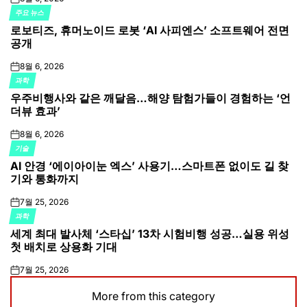
on
주요 뉴스
POSTED
로보티즈, 휴머노이드 로봇 ‘AI 사피엔스’ 소프트웨어 전면
IN
공개
8월 6, 2026
on
과학
POSTED
우주비행사와 같은 깨달음…해양 탐험가들이 경험하는 ‘언
IN
더뷰 효과’
8월 6, 2026
on
기술
POSTED
AI 안경 ‘에이아이눈 엑스’ 사용기…스마트폰 없이도 길 찾
IN
기와 통화까지
7월 25, 2026
on
과학
POSTED
세계 최대 발사체 ‘스타십’ 13차 시험비행 성공…실용 위성
IN
첫 배치로 상용화 기대
7월 25, 2026
on
More from this category