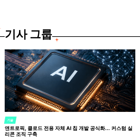
기사 그룹
기술
POSTED
앤트로픽, 클로드 전용 자체 AI 칩 개발 공식화… 커스텀 실
IN
리콘 조직 구축