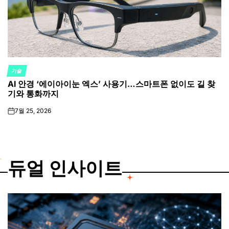
기술
POSTED
AI 안경 ‘에이아이눈 엑스’ 사용기…스마트폰 없이도 길 찾
IN
기와 통화까지
7월 25, 2026
on
듀얼 인사이트