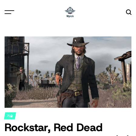
Skip
to
content
Wpick
기술
POSTED
Rockstar, Red Dead
IN