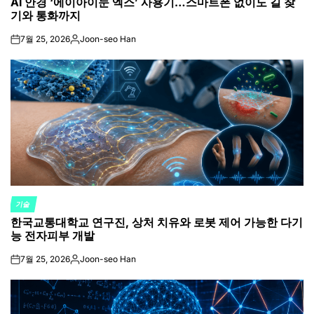
AI 안경 ‘에이아이눈 엑스’ 사용기…스마트폰 없이도 길 찾
IN
기와 통화까지
7월 25, 2026
Joon-seo Han
on
Posted
by
기술
POSTED
한국교통대학교 연구진, 상처 치유와 로봇 제어 가능한 다기
IN
능 전자피부 개발
7월 25, 2026
Joon-seo Han
on
Posted
by