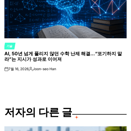
기술
POSTED
AI, 50년 넘게 풀리지 않던 수학 난제 해결…“포기하지 말
IN
라”는 지시가 성과로 이어져
7월 16, 2026
Joon-seo Han
on
Posted
by
저자의 다른 글