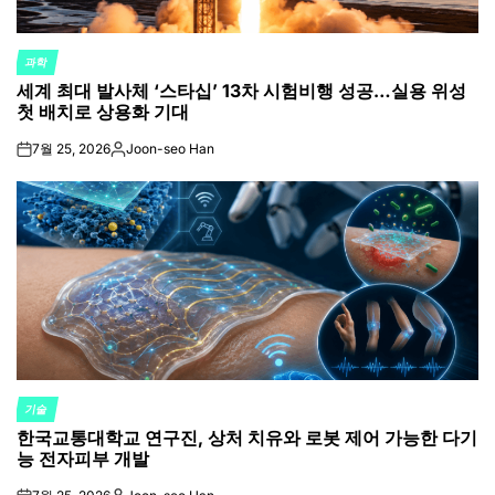
과학
POSTED
세계 최대 발사체 ‘스타십’ 13차 시험비행 성공…실용 위성
IN
첫 배치로 상용화 기대
7월 25, 2026
Joon-seo Han
on
Posted
by
기술
POSTED
한국교통대학교 연구진, 상처 치유와 로봇 제어 가능한 다기
IN
능 전자피부 개발