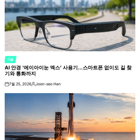
기술
POSTED
AI 안경 ‘에이아이눈 엑스’ 사용기…스마트폰 없이도 길 찾
IN
기와 통화까지
7월 25, 2026
Joon-seo Han
on
Posted
by