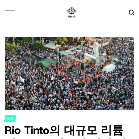
Skip
to
content
Wpick
세계
POSTED
Rio Tinto의 대규모 리튬
IN