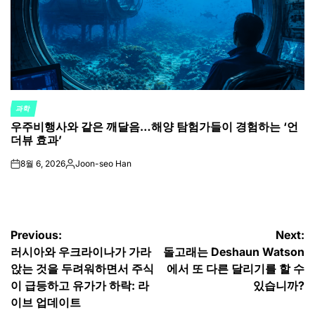
과학
POSTED
우주비행사와 같은 깨달음…해양 탐험가들이 경험하는 ‘언
IN
더뷰 효과’
8월 6, 2026
Joon-seo Han
on
Posted
by
글
Previous:
Next:
러시아와 우크라이나가 가라
돌고래는 Deshaun Watson
탐
앉는 것을 두려워하면서 주식
에서 또 다른 달리기를 할 수
색
이 급등하고 유가가 하락: 라
있습니까?
이브 업데이트