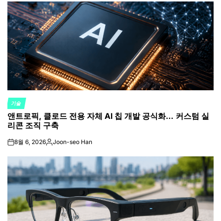
기술
POSTED
앤트로픽, 클로드 전용 자체 AI 칩 개발 공식화… 커스텀 실
IN
리콘 조직 구축
8월 6, 2026
Joon-seo Han
on
Posted
by