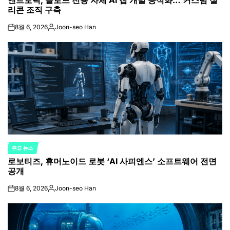
앤트로픽, 클로드 전용 자체 AI 칩 개발 공식화… 커스텀 실
리콘 조직 구축
8월 6, 2026
Joon-seo Han
on
Posted
by
주요 뉴스
POSTED
로보티즈, 휴머노이드 로봇 ‘AI 사피엔스’ 소프트웨어 전면
IN
공개
8월 6, 2026
Joon-seo Han
on
Posted
by